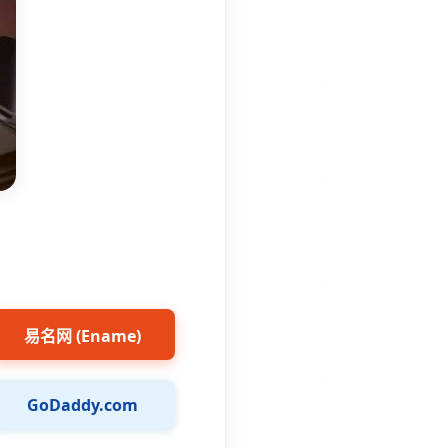
易名网 (Ename)
GoDaddy.com